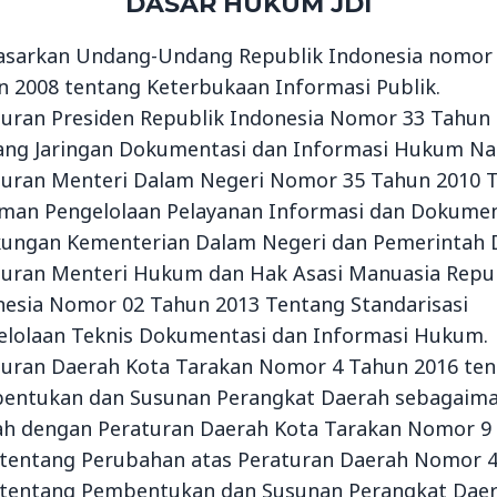
DASAR HUKUM JDI
asarkan Undang-Undang Republik Indonesia nomor
n 2008 tentang Keterbukaan Informasi Publik.
turan Presiden Republik Indonesia Nomor 33 Tahun
ang Jaringan Dokumentasi dan Informasi Hukum Nas
turan Menteri Dalam Negeri Nomor 35 Tahun 2010 
man Pengelolaan Pelayanan Informasi dan Dokumen
kungan Kementerian Dalam Negeri dan Pemerintah 
turan Menteri Hukum dan Hak Asasi Manuasia Repu
nesia Nomor 02 Tahun 2013 Tentang Standarisasi
elolaan Teknis Dokumentasi dan Informasi Hukum.
turan Daerah Kota Tarakan Nomor 4 Tahun 2016 te
entukan dan Susunan Perangkat Daerah sebagaima
ah dengan Peraturan Daerah Kota Tarakan Nomor 9
 tentang Perubahan atas Peraturan Daerah Nomor 
 tentang Pembentukan dan Susunan Perangkat Daer