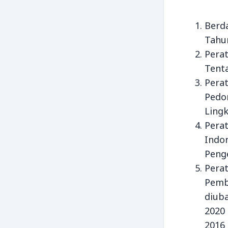
Berd
Tahu
Pera
Tent
Pera
Pedo
Ling
Pera
Indo
Peng
Pera
Pemb
diub
2020
2016