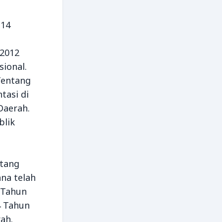
 14
 2012
ional.
Tentang
tasi di
Daerah.
blik
ntang
na telah
 Tahun
4 Tahun
ah.