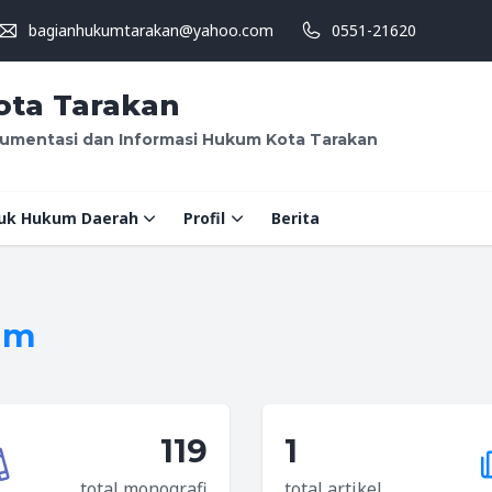
bagianhukumtarakan@yahoo.com
0551-21620
ta Tarakan
umentasi dan Informasi Hukum Kota Tarakan
uk Hukum Daerah
Profil
Berita
um
119
1
total monografi
total artikel