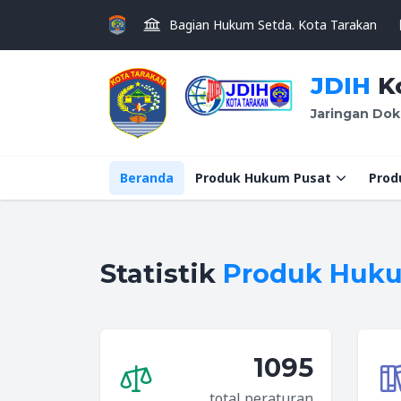
Bagian Hukum Setda. Kota Tarakan
JDIH
Ko
Jaringan Dok
Beranda
Produk Hukum Pusat
Prod
Statistik
Produk Huk
1095
total peraturan